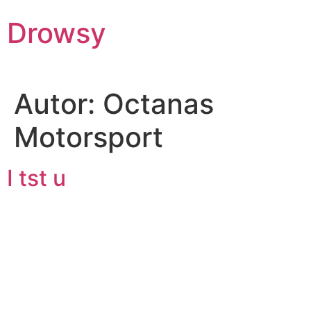
Pular
Drowsy
para
o
conteúdo
Autor:
Octanas
Motorsport
I tst u